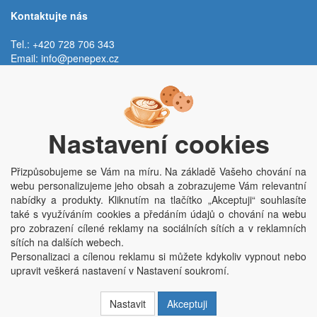
Kontaktujte nás
Tel.: +420 728 706 343
Email:
info@penepex.cz
Po - Pá:
9:00 - 15:00 hod.
Trávník 2076, 686 03 Staré Město
Nastavení cookies
Přizpůsobujeme se Vám na míru. Na základě Vašeho chování na
webu personalizujeme jeho obsah a zobrazujeme Vám relevantní
nabídky a produkty. Kliknutím na tlačítko „Akceptuji“ souhlasíte
také s využíváním cookies a předáním údajů o chování na webu
pro zobrazení cílené reklamy na sociálních sítích a v reklamních
Copyright © Penepex s.r.o. 2025, powered by
ABRA E-shop
sítích na dalších webech.
Penepex s.r.o., Za Špicí 1798, 686 03 Staré Město; IČO: 03220923; DIČ:
Personalizaci a cílenou reklamu si můžete kdykoliv vypnout nebo
CZ03220923; zápis do obchodního rejstříku dne 22. 7. 2014, krajský soud v
upravit veškerá nastavení v Nastavení soukromí.
Brně oddíl C, vložka 84002
Nastavit
Akceptuji