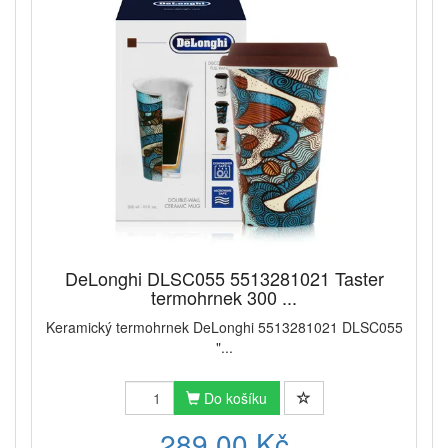
DeLonghi DLSC055 5513281021 Taster
termohrnek 300 ...
Keramický termohrnek DeLonghi 5513281021 DLSC055
"...
Do košíku
289,00 Kč