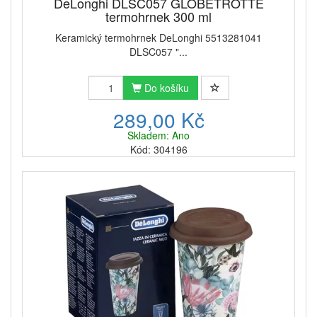
DeLonghi DLSC057 GLOBETROTTE
termohrnek 300 ml
Keramický termohrnek DeLonghi 5513281041
DLSC057 "...
Do košíku
289,00 Kč
Skladem: Ano
Kód: 304196