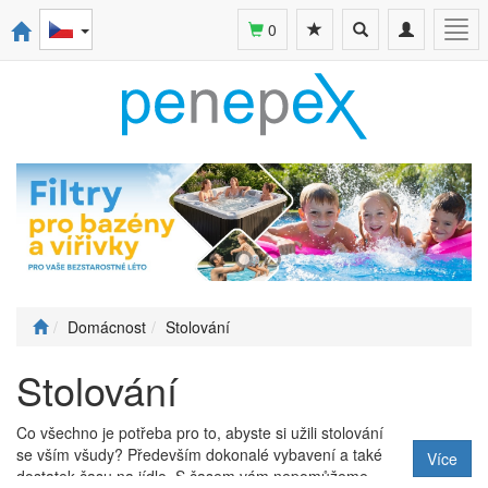
Toggle
Toggle
Togg
0
search
navigation
navi
Domácnost
Stolování
Stolování
Co všechno je potřeba pro to, abyste si užili stolování
se vším všudy? Především dokonalé vybavení a také
Více
dostatek času na jídlo. S časem vám nepomůžeme,