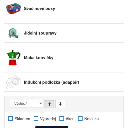
spálili. Pokud ale chcete předejít nepříjemnému
Svačinové boxy
popálení prstů i při konzumaci horkých nápojů ze
skleniček, porozhlédněte se po naší nabídce
termohrnků
, které udrží kávu nebo čaj teplé a díky
dvojitým stěnám
nepropustí teplo ven
. Takže vaše
ruce budou v bezpečí. Termohrnky můžete použít
Jídelní soupravy
také na studené nápoje
v létě, kdy naopak
potřebujete udržet jejich obsah chladný. Připravte si
třeba báječnou domácí limonádu a doplňte ji ledem,
který se díky termoizolačním vlastnostem skleničky či
Moka konvičky
hrnu jen tak nerozpustí.
Indukční podložka (adaptér)
Skladem
Výprodej
Akce
Novinka