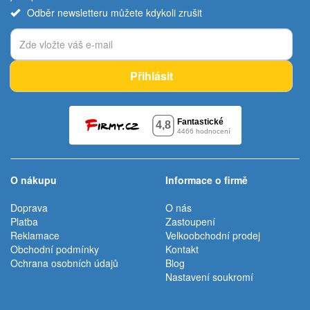
Odběr newsletteru můžete kdykoli zrušit
Přihlásit
O nákupu
Informace o firmě
Doprava
O nás
Platba
Zastoupení
Reklamace
Velkoobchodní prodej
Obchodní podmínky
Kontakt
Ochrana osobních údajů
Blog
Nastavení soukromí