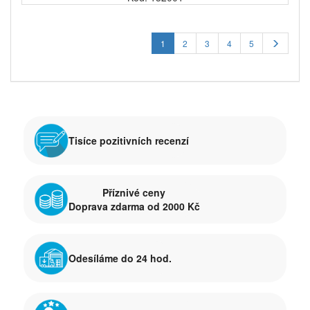
1
2
3
4
5
Tisíce pozitivních recenzí
Příznivé ceny
Doprava zdarma od 2000 Kč
Odesíláme do 24 hod.